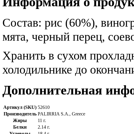
Информация о продук
Состав: рис (60%), виногр
мята, черный перец, соев
Хранить в сухом прохлад
холодильнике до окончани
Дополнительная инф
Артикул (SKU)
52610
Производитель
PALIRRIA S.A., Greece
Жиры
11 г.
Белки
2.14 г.
Углеводы
18.4 г.