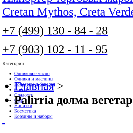
Cretan Mythos, Creta Verd
+7 (499) 130 - 84 - 28
+7 (903) 102 - 11 - 95
Категории
Оливковое масло
Оливки и маслины
Главная
>
Консервы и бакалея
Соусы
Cладости
Palirria долма вегета
Сыр
Напитки
Косметика
Корзины и наборы