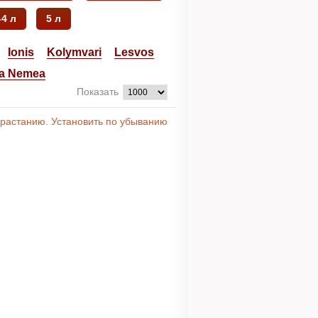
-4 л
5 л
Ionis
Kolymvari
Lesvos
ra Nemea
Показать