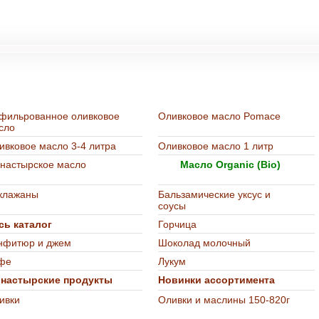
т-магазине "Остров Деликатесов"
фильрованное оливковое
Оливковое масло Pomace
сло
ивковое масло 3-4 литра
Оливковое масло 1 литр
настырское масло
Масло Organic (Bio)
клажаны
Бальзамические уксус и
соусы
сь каталог
Горчица
нфитюр и джем
Шоколад молочный
фе
Лукум
настырские продукты
Новинки ассортимента
ивки
Оливки и маслины 150-820г