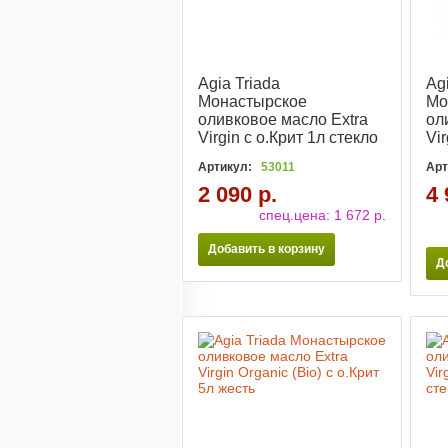
Agia Triada
Ag
Монастырское
Мо
оливковое масло Extra
ол
Virgin с о.Крит 1л стекло
Vir
Артикул:
53011
Арт
2 090 р.
4 
спец.цена:
1 672 р.
Добавить в корзину
Д