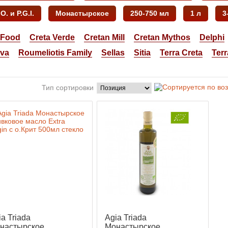
. и P.G.I.
Монастырское
250-750 мл
1 л
3
 Food
Creta Verde
Cretan Mill
Cretan Mythos
Delphi
rva
Roumeliotis Family
Sellas
Sitia
Terra Creta
Ter
Тип сортировки
ia Triada
Agia Triada
настырское
Монастырское