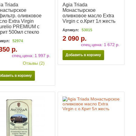
ia Triada
Agia Triada
настырское
Монастырское
фильтр. оливковое
оливковое масло Extra
сло Extra Virgin
Virgin с о.Крит 1л жесть
urelio PREMIUM c
Артикул:
53015
Крит 500мл стекло
2 090 р.
икул:
52974
спец.цена:
1 672 р.
350 р.
Добавить в корзину
спец.цена:
1 997 р.
Отзывы (2)
обавить в корзину