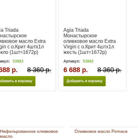
ia Triada
Agia Triada
настырское
Монастырское
ивковое масло Extra
оливковое масло Extra
rgin с о.Крит 4штx1л
Virgin с о.Крит 4штx1л
екло (1шт=1672р)
жесть (1шт=1672р)
икул:
53883
Артикул:
53882
688 р.
8 360 р.
6 688 р.
8 360 р.
обавить в корзину
Добавить в корзину
Нефильрованное оливковое
Оливковое масло Pomace
масло