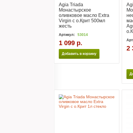
Agia Triada
Ag
Монастырское
Мо
оливковое масло Extra
не
Virgin с о.Крит 500мл
ма
жесть
Ag
о.
Артикул:
53014
Арт
1 099 р.
2 
Добавить в корзину
Д