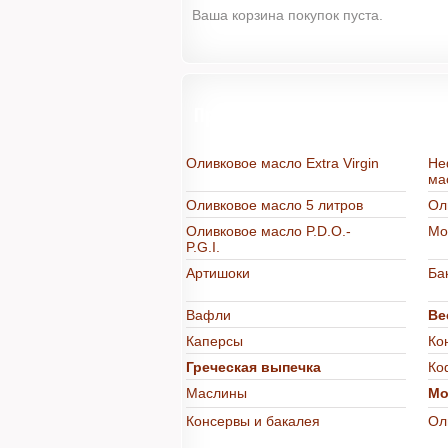
Ваша корзина покупок пуста.
Продукты из Греции в интерне
Оливковое масло Extra Virgin
Не
ма
Оливковое масло 5 литров
Ол
Оливковое масло P.D.O.-
Мо
P.G.I.
Артишоки
Ба
Вафли
Ве
Каперсы
Ко
Греческая выпечка
Ко
Маслины
Мо
Консервы и бакалея
Ол