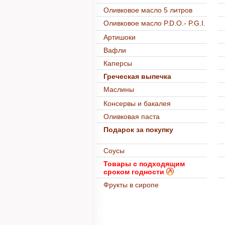
Оливковое масло 5 литров
Оливковое масло P.D.O.- P.G.I.
Артишоки
Вафли
Каперсы
Греческая выпечка
Маслины
Консервы и бакалея
Оливковая паста
Подарок за покупку
Соусы
Товары с подходящим
сроком годности
Фрукты в сиропе
Корзина