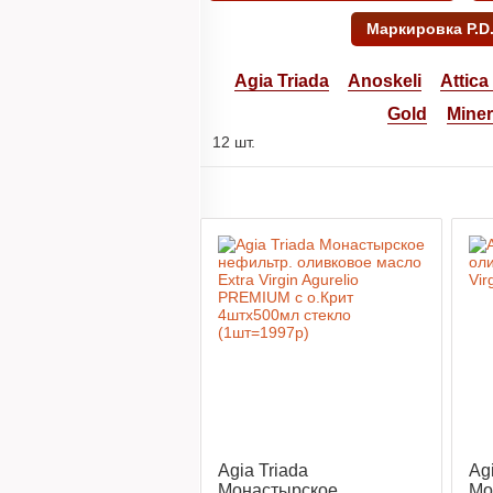
Маркировка P.D.O
Agia Triada
Anoskeli
Attica
Gold
Mine
12 шт.
Agia Triada
Ag
Монастырское
Мо