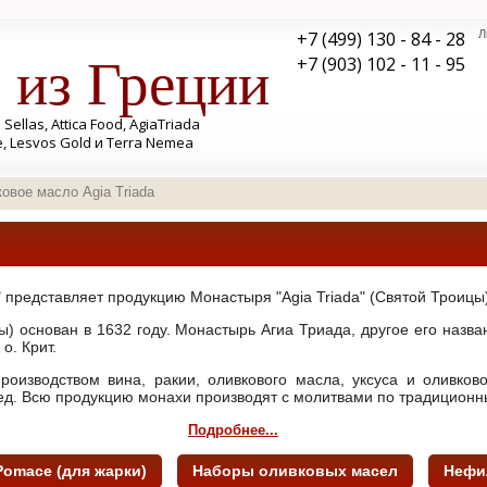
+7 (499) 130 - 84 - 28
Л
 из Греции
+7 (903) 102 - 11 - 95
llas, Attica Food, AgiaTriada
e, Lesvos Gold и Terra Nemea
овое масло Agia Triada
 представляет продукцию Монастыря "Agia Triada" (Святой Троицы),
ы) основан в 1632 году. Монастырь Агиа Триада, другое его назв
о. Крит.
производством вина, ракии, оливкового масла, уксуса и оливко
д. Всю продукцию монахи производят с молитвами по традиционн
Подробнее...
Pomace (для жарки)
Наборы оливковых масел
Нефи