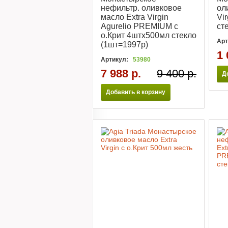
нефильтр. оливковое
ол
масло Extra Virgin
Vi
Agurelio PREMIUM с
ст
о.Крит 4штх500мл стекло
Арт
(1шт=1997р)
1 
Артикул:
53980
7 988 р.
9 400 р.
Д
Добавить в корзину