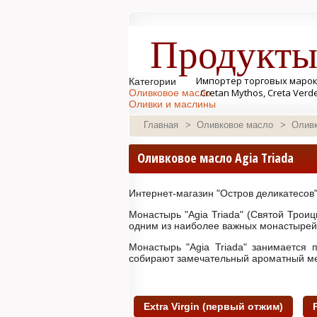
Продукты
Импортер торговых марок Se
Категории
Cretan Mythos, Creta Verd
Оливковое масло
Оливки и маслины
Консервы и бакалея
Главная
>
Оливковое масло
>
Оливк
Соусы
Cладости
Сыр
Оливковое масло Agia Triada
Напитки
Косметика
Корзины и наборы
Интернет-магазин "Остров деликатесов"
Монастырь "Agia Triada" (Святой Троиц
одним из наиболее важных монастырей 
Монастырь "Agia Triada" занимается 
собирают замечательный ароматный ме
Extra Virgin (первый отжим)