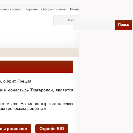
ичный кабинет
Корзина
Оформить заказ
Войти
0 шт.
Поиск
 о.Крит, Греция.
ание монастырь Тзагаролон, является
вого мыла. На монастырских пасеках
ым греческим рецептам.
льтрованное
Organic BIO