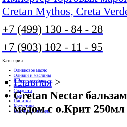
Cretan Mythos, Creta Verd
+7 (499) 130 - 84 - 28
+7 (903) 102 - 11 - 95
Категории
Оливковое масло
Оливки и маслины
Главная
>
Консервы и бакалея
Соусы
Cладости
Cretan Nectar бальза
Сыр
Напитки
медом с о.Крит 250мл
Косметика
Корзины и наборы