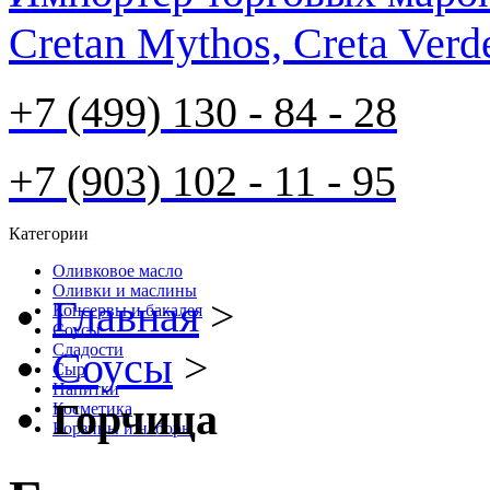
Cretan Mythos, Creta Verd
+7 (499) 130 - 84 - 28
+7 (903) 102 - 11 - 95
Категории
Оливковое масло
Оливки и маслины
Главная
>
Консервы и бакалея
Соусы
Cладости
Соусы
>
Сыр
Напитки
Горчица
Косметика
Корзины и наборы