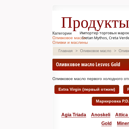
Продукты
Импортер торговых марок Se
Категории
Cretan Mythos, Creta Verd
Оливковое масло
Оливки и маслины
Консервы и бакалея
Главная
>
Оливковое масло
>
Оливк
Соусы
Cладости
Сыр
Оливковое масло Lesvos Gold
Напитки
Косметика
Корзины и наборы
Оливковое масло первого холодного от
Extra Virgin (первый отжим)
Маркировка P.D.O
Agia Triada
Anoskeli
Attica
Gold
Mine