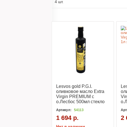
4 шт.
Lesvos gold P.G.I.
Les
оливковое масло Extra
ол
Virgin PREMIUM с
Vi
o.Лесбос 500мл стекло
o.
Артикул:
54113
Арт
1 694 р.
2 
Нет в наличии