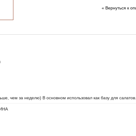
«
Вернуться к о
й
ньше, чем за неделю) В основном использовал как базу для салатов
ИНА