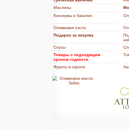
Греческая выпечка
Ко
Маслины
Мо
Консервы и бакалея
Ол
Оливковая паста
Ол
Подарок за покупку
По
на
Соусы
Сп
Товары с подходящим
То
сроком годности
Фрукты в сиропе
Ха