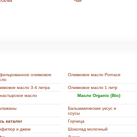
Халва
Чай
т-магазине "Остров Деликатесов"
фильрованное оливковое
Оливковое масло Pomace
сло
ивковое масло 3-4 литра
Оливковое масло 1 литр
настырское масло
Масло Organic (Bio)
клажаны
Бальзамические уксус и
соусы
сь каталог
Горчица
нфитюр и джем
Шоколад молочный