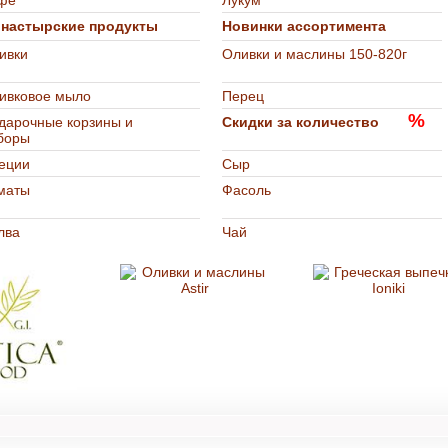
фе
Лукум
настырские продукты
Новинки ассортимента
ивки
Оливки и маслины 150-820г
ивковое мыло
Перец
%
дарочные корзины и
Скидки за количество
боры
еции
Сыр
маты
Фасоль
лва
Чай