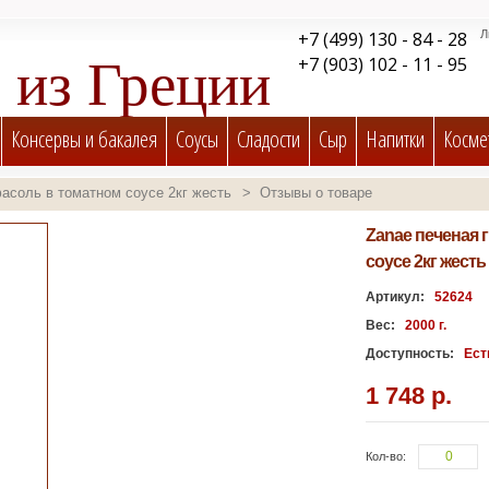
+7 (499) 130 - 84 - 28
Л
 из Греции
+7 (903) 102 - 11 - 95
llas, Attica Food, AgiaTriada
Консервы и бакалея
Соусы
Cладости
Сыр
Напитки
Косме
e, Lesvos Gold и Terra Nemea
фасоль в томатном соусе 2кг жесть
>
Отзывы о товаре
Zanae печеная 
соусе 2кг жесть
Артикул:
52624
Вес:
2000 г.
Доступность:
Ест
1 748 р.
Кол-во: