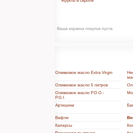
Фрукты в сиропе
Корзина
Ваша корзина покупок пуста.
Продукты из Греции в интерне
Оливковое масло Extra Virgin
Не
ма
Оливковое масло 5 литров
Ол
Оливковое масло P.D.O.-
Мо
P.G.I.
Артишоки
Ба
Вафли
Ве
Каперсы
Ко