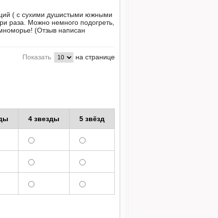
еций ( с сухими душистыми южными
три раза. Можно немного подогреть,
емноморье!
(Отзыв написан
на странице
Показать
зды
4 звезды
5 звёзд