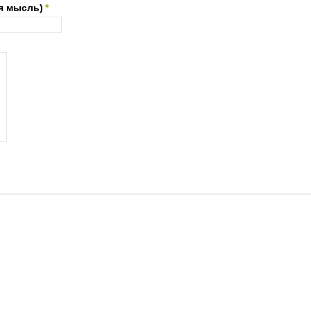
я мысль)
*