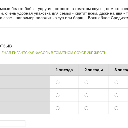
ные белые бобы - упругие, нежные, в томатом соусе , немого сп
й. очень удобная упаковка для семьи - хватит всем, даже на два - 
-то свое - например положить в суп или борщ... Волшебное Средиз
отзыв
ЧЕНАЯ ГИГАНТСКАЯ ФАСОЛЬ В ТОМАТНОМ СОУСЕ 2КГ ЖЕСТЬ
1 звезда
2 звезды
3 зве