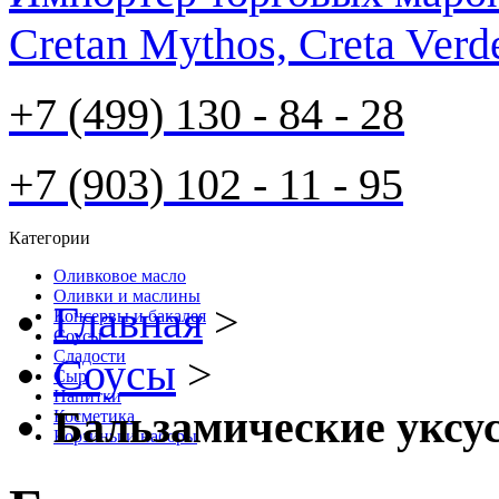
Cretan Mythos, Creta Verd
+7 (499) 130 - 84 - 28
+7 (903) 102 - 11 - 95
Категории
Оливковое масло
Оливки и маслины
Главная
>
Консервы и бакалея
Соусы
Cладости
Соусы
>
Сыр
Напитки
Бальзамические уксус
Косметика
Корзины и наборы