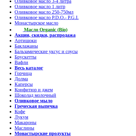
Оливковое масло 3-4 литра
Оливковое масло 1 литр
Оливковое масло 250-750мл
Оливковое масло P.D.O.- P.G.I.
Монастырское масло
Масло Organic (Bio)
Акции, скидки, распродажа
Артишоки
Баклажаны
Бальзамические уксус и соусы
Брускетты
Вафли
Весь каталог
Горчица
Долма
Каперсы
Конфитюр и джем
Шоколад молочный
Оливковое мыло
Греческая выпечка
Кофе
Лукум
Макароны
Маслины
Монастырские продукты