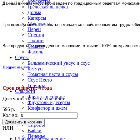
Брускетты
Данный винный уксус произведён по традиционным рецептам монахами и
Греческая выпечка
Долма
Каперсы
Макароны
При помощи местных крестьян монахи со свойственным им трудолюбие
Перец
Специи
Тахини
Все продукты, произведенные монахами, отличает 100% натуральность
Томаты
Фасоль
Соусы
Бальзамический уксус и соус
Подробнее ==>
Кетчуп
Томатная паста и соусы
Соус Песто
Горчица
Срок годности: 4 года
Cладости
Фрукты в сиропе
Доступность:
Есть в наличии
Фруктовые десерты
Конфитюр и джем
595 р.
Лукум
Кол-во:
Халва
Добавить в корзину
Сиропы
ИЛИ
Вафли
Печенье
|
Добавить в сравнение