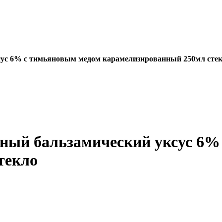
ксус 6% с тимьяновым медом карамелизированный 250мл сте
нный бальзамический уксус 6
текло