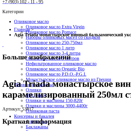
+7 (903) 102 - 11 - 95
Категории
Оливковое масло
Оливковое масло Extra Virgin
Главная
>
Оливковое масло Pomace
Agia Triada монастырское винный бальзамический у
Наборы оливковых масел со скидкой
Оливковое масло 250-750мл
Оливковое масло 1 литр
Оливковое масло 3-4 литра
Больше изображений
Оливковое масло 5 литров
Нефильтрованное оливковое масло
Оливковое масло Organic Bio
Оливковое масло P.D.O.-P.G.I.
Монастырское оливковое масло из Греции
Agia Triada монастырское ви
Оливки и маслины
Оливки
карамелизированный 250мл с
Маслины
Оливки и маслины 150-820г
Оливки и маслины 3000-4400г
Артикул:
53817
Оливковая паста
Консервы и бакалея
Краткая информация
Артишоки
Баклажаны