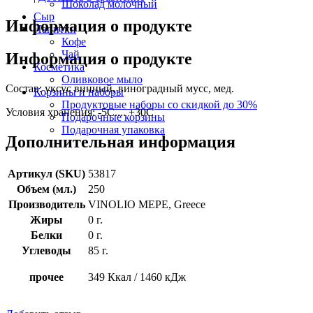
Шоколад молочный
Сыр
Информация о продукте
Напитки
Кофе
Чай
Информация о продукте
Косметика
Оливковое мыло
Состав: уксус винный, виноградный мусс, мед.
Корзины и наборы
Продуктовые наборы со скидкой до 30%
Условия хранения: -5С.... +30С
Подарочные корзины
Подарочная упаковка
Дополнительная информация
Артикул (SKU)
53817
Объем (мл.)
250
Производитель
VINOLIO MEPE, Greece
Жиры
0 г.
Белки
0 г.
Углеводы
85 г.
прочее
349 Ккал / 1460 кДж