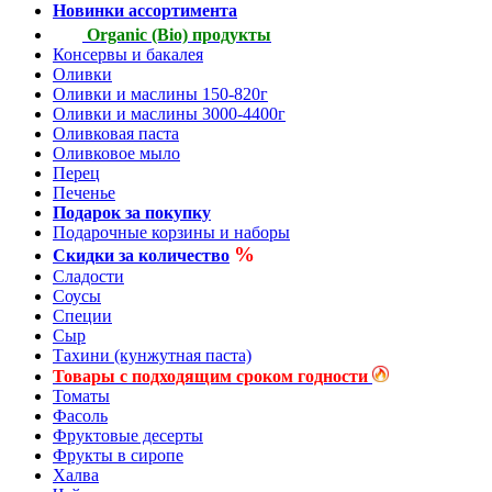
Новинки ассортимента
Organic (Bio) продукты
Консервы и бакалея
Оливки
Оливки и маслины 150-820г
Оливки и маслины 3000-4400г
Оливковая паста
Оливковое мыло
Перец
Печенье
Подарок за покупку
Подарочные корзины и наборы
%
Скидки за количество
Сладости
Соусы
Специи
Сыр
Тахини (кунжутная паста)
Товары с подходящим сроком годности
Томаты
Фасоль
Фруктовые десерты
Фрукты в сиропе
Халва