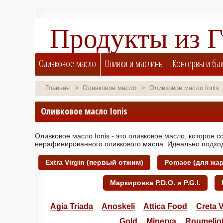
Продукты из 
Импортер торговых марок Sellas, Attica Food
Оливковое масло
Оливки и маслины
Консервы и ба
Cretan Mythos, Creta Verde, Lesvos Gold и 
Главная
>
Оливковое масло
>
Оливковое масло Ionis
Оливковое масло Ionis
Оливковое масло Ionis - это оливковое масло, которое 
нерафинированного оливкового масла. Идеально подход
Extra Virgin (первый отжим)
Pomace (для жар
Маркировка P.D.O. и P.G.I.
Agia Triada
Anoskeli
Attica Food
Creta 
Gold
Minerva
Roumeliot