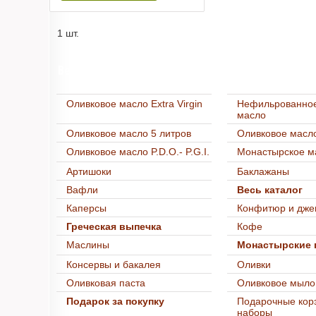
1 шт.
Весь каталог
Оливковое масло Extra Virgin
Нефильрованное
масло
Оливковое масло 5 литров
Оливковое масло
Оливковое масло P.D.O.- P.G.I.
Монастырское м
Артишоки
Баклажаны
Вафли
Весь каталог
Каперсы
Конфитюр и дже
Греческая выпечка
Кофе
Маслины
Монастырские 
Консервы и бакалея
Оливки
Оливковая паста
Оливковое мыло
Подарок за покупку
Подарочные кор
наборы