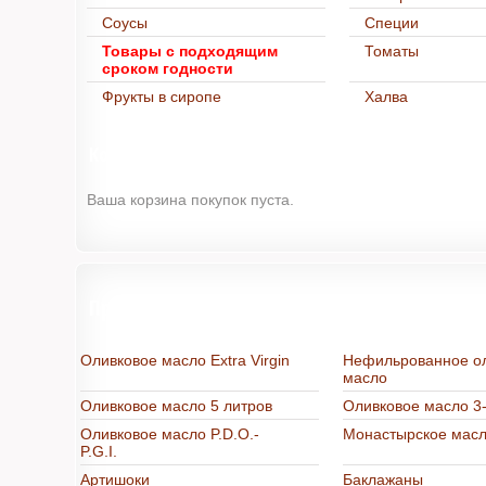
Соусы
Специи
Товары с подходящим
Томаты
сроком годности
Фрукты в сиропе
Халва
Корзина
Ваша корзина покупок пуста.
Продукты из Греции в интернет-магазине "
Оливковое масло Extra Virgin
Нефильрованное о
масло
Оливковое масло 5 литров
Оливковое масло 3-
Оливковое масло P.D.O.-
Монастырское мас
P.G.I.
Артишоки
Баклажаны