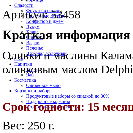
Cладости
Артикул:
53458
Фрукты в сиропе
Фруктовые десерты
Конфитюр и джем
Лукум
Краткая информация
Халва
Сиропы
Вафли
Печенье
Оливки и маслины Калама
Шоколад молочный
Сыр
Напитки
оливковым маслом Delphi
Кофе
Чай
Косметика
Оливковое мыло
Корзины и наборы
Продуктовые наборы со скидкой до 30%
Подарочные корзины
Срок годности: 15 меся
Подарочная упаковка
Вес:
250 г.