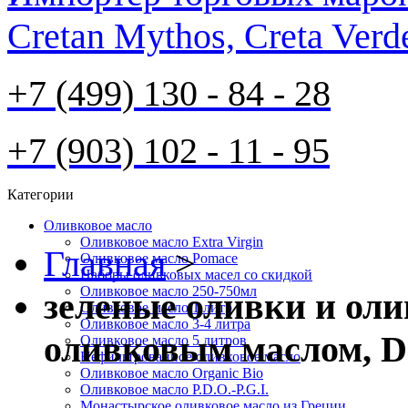
Cretan Mythos, Creta Verd
+7 (499) 130 - 84 - 28
+7 (903) 102 - 11 - 95
Категории
Оливковое масло
Оливковое масло Extra Virgin
Главная
>
Оливковое масло Pomace
Наборы оливковых масел со скидкой
Оливковое масло 250-750мл
зеленые оливки и ол
Оливковое масло 1 литр
Оливковое масло 3-4 литра
оливковым маслом, De
Оливковое масло 5 литров
Нефильтрованное оливковое масло
Оливковое масло Organic Bio
Оливковое масло P.D.O.-P.G.I.
Монастырское оливковое масло из Греции