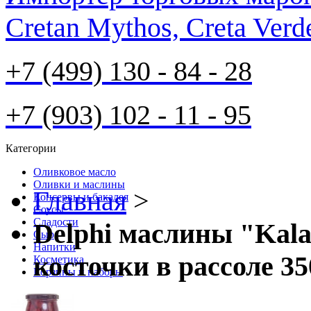
Cretan Mythos, Creta Verd
+7 (499) 130 - 84 - 28
+7 (903) 102 - 11 - 95
Категории
Оливковое масло
Оливки и маслины
Главная
>
Консервы и бакалея
Соусы
Cладости
Delphi маслины "Kala
Сыр
Напитки
косточки в рассоле 35
Косметика
Корзины и наборы