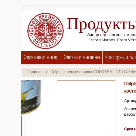
Продукты
Импортер торговых марок S
Cretan Mythos, Creta Ver
Оливковое масло
Оливки и маслины
Консервы и ба
Главная
>
Delphi зеленые oливки COLOSSAL 121/140 без
Delp
косто
Артик
Знамен
рассол
Срок г