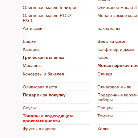
Оливковое масло 5 литров
Оливковое масло 3-
Оливковое масло P.D.O.-
Монастырское мас
P.G.I.
Артишоки
Баклажаны
Вафли
Весь каталог
Каперсы
Конфитюр и джем
Греческая выпечка
Кофе
Маслины
Монастырские пр
Консервы и бакалея
Оливки
Оливковая паста
Оливковое мыло
Подарок за покупку
Подарочные корзин
наборы
Соусы
Специи
Товары с подходящим
Томаты
сроком годности
Фрукты в сиропе
Халва