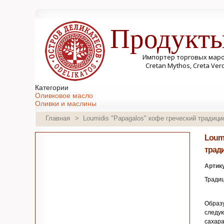
Продукты
Импортер торговых марок S
Cretan Mythos, Creta Ver
Категории
Оливковое масло
Оливки и маслины
Консервы и бакалея
Главная
>
Loumidis "Papagalos" кофе греческий традиц
Соусы
Cладости
Сыр
Loumi
Напитки
трад
Косметика
Корзины и наборы
Артик
Традиц
Образу
следую
сахара