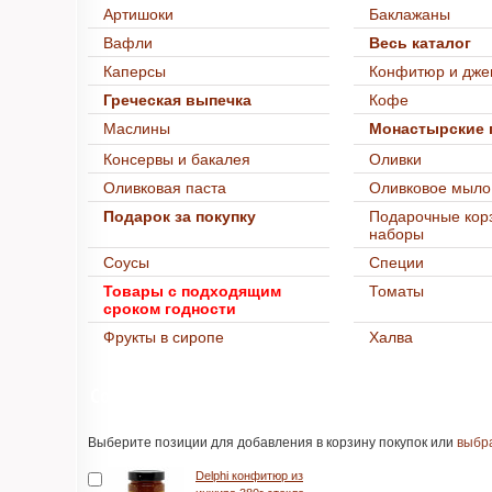
Артишоки
Баклажаны
Вафли
Весь каталог
Каперсы
Конфитюр и дже
Греческая выпечка
Кофе
Маслины
Монастырские 
Консервы и бакалея
Оливки
Оливковая паста
Оливковое мыло
Подарок за покупку
Подарочные кор
наборы
Соусы
Специи
Товары с подходящим
Томаты
сроком годности
Фрукты в сиропе
Халва
Сопутствующие товары
Выберите позиции для добавления в корзину покупок или
выбра
Delphi конфитюр из