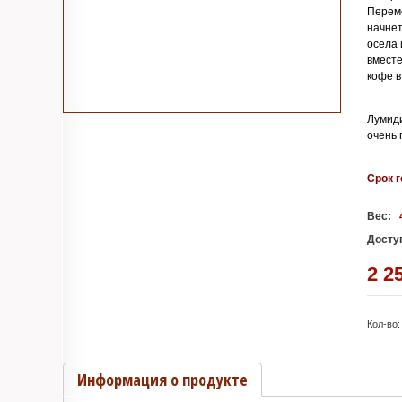
Переме
начнет
осела 
вместе
кофе в
Лумиди
очень 
Срок г
Вес:
Досту
2 2
Кол-во:
Информация о продукте