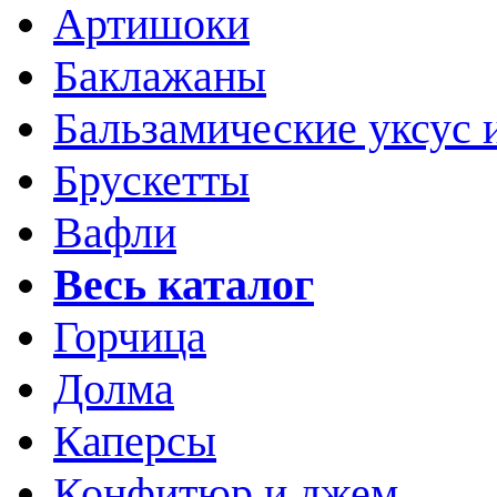
Артишоки
Баклажаны
Бальзамические уксус 
Брускетты
Вафли
Весь каталог
Горчица
Долма
Каперсы
Конфитюр и джем