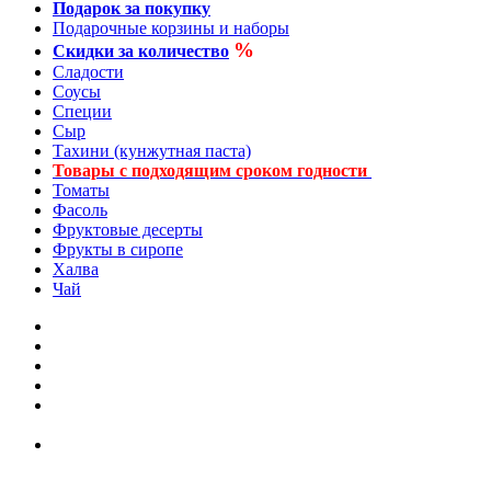
Подарок за покупку
Подарочные корзины и наборы
%
Скидки за количество
Сладости
Соусы
Специи
Сыр
Тахини (кунжутная паста)
Товары с подходящим сроком годности
Томаты
Фасоль
Фруктовые десерты
Фрукты в сиропе
Халва
Чай