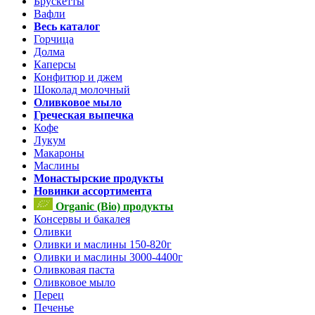
Брускетты
Вафли
Весь каталог
Горчица
Долма
Каперсы
Конфитюр и джем
Шоколад молочный
Оливковое мыло
Греческая выпечка
Кофе
Лукум
Макароны
Маслины
Монастырские продукты
Новинки ассортимента
Organic (Bio) продукты
Консервы и бакалея
Оливки
Оливки и маслины 150-820г
Оливки и маслины 3000-4400г
Оливковая паста
Оливковое мыло
Перец
Печенье