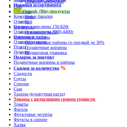
Шоколад молочный
Новинки ассортимента
Сыр
Organic (Bio) продукты
Напитки
Консервы и бакалея
Кофе
Оливки
Чай
Оливки и маслины 150-820г
Косметика
Оливки и маслины 3000-4400г
Оливковое мыло
Оливковая паста
Корзины и наборы
Оливковое мыло
Продуктовые наборы со скидкой до 30%
Перец
Подарочные корзины
Печенье
Подарочная упаковка
Подарок за покупку
Подарочные корзины и наборы
%
Скидки за количество
Сладости
Соусы
Специи
Сыр
Тахини (кунжутная паста)
Товары с подходящим сроком годности
Томаты
Фасоль
Фруктовые десерты
Фрукты в сиропе
Халва