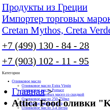
Продукты из Греции
Импортер торговых марок S
Cretan Mythos, Creta Verd
+7 (499) 130 - 84 - 28
+7 (903) 102 - 11 - 95
Категории
Оливковое масло
Оливковое масло Extra Virgin
Главная
>
Оливковое масло Pomace
Наборы оливковых масел со скидкой
Оливковое масло 250-750мл
Attica Food оливки "
Оливковое масло 1 литр
Оливковое масло 3-4 литра