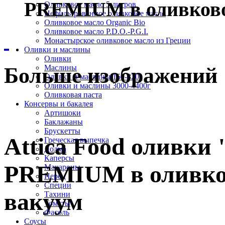
PREMIUM в оливковом
Оливковое масло 5 литров
Нефильтрованное оливковое масло
Оливковое масло Organic Bio
Оливковое масло P.D.O.-P.G.I.
Монастырское оливковое масло из Греции
Оливки и маслины
Оливки
Больше изображений
Маслины
Оливки и маслины 150-820г
Оливки и маслины 3000-4400г
Оливковая паста
Консервы и бакалея
Артишоки
Баклажаны
Брускетты
Attica Food оливки 
Греческая выпечка
Долма
Каперсы
PREMIUM в оливково
Макароны
Перец
Специи
вакуум
Тахини
Томаты
Фасоль
Соусы