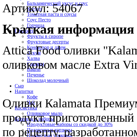
Бальзамический уксус и соус
Артикул:
54067
Кетчуп
Томатная паста и соусы
Соус Песто
Краткая информация
Горчица
Cладости
Фрукты в сиропе
Фруктовые десерты
Attica Food оливки "Kal
Конфитюр и джем
Лукум
Халва
оливковом масле Extra Vi
Сиропы
Вафли
Печенье
Шоколад молочный
Сыр
Напитки
Кофе
Оливки Каlamata Премиу
Чай
Косметика
продукт, приготовленный 
Оливковое мыло
Корзины и наборы
Продуктовые наборы со скидкой до 30%
по рецепту, разработанно
Подарочные корзины
Подарочная упаковка