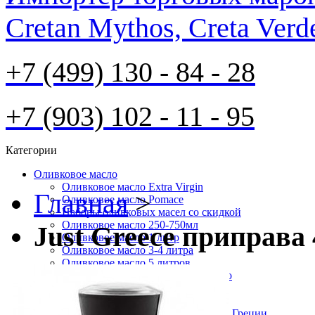
Cretan Mythos, Creta Verd
+7 (499) 130 - 84 - 28
+7 (903) 102 - 11 - 95
Категории
Оливковое масло
Оливковое масло Extra Virgin
Главная
>
Оливковое масло Pomace
Наборы оливковых масел со скидкой
Оливковое масло 250-750мл
Just Greece приправа 
Оливковое масло 1 литр
Оливковое масло 3-4 литра
Оливковое масло 5 литров
Нефильтрованное оливковое масло
Оливковое масло Organic Bio
Оливковое масло P.D.O.-P.G.I.
Монастырское оливковое масло из Греции