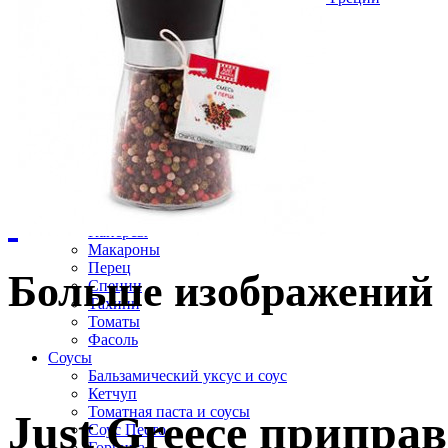
Оливки и маслины
Оливки
Маслины
Оливки и маслины 150-820г
Оливки и маслины 3000-4400г
Оливковая паста
Консервы и бакалея
Артишоки
Баклажаны
Брускетты
Греческая выпечка
Долма
Каперсы
Макароны
Перец
Больше изображений
Специи
Тахини
Томаты
Фасоль
Соусы
Бальзамический уксус и соус
Кетчуп
Томатная паста и соусы
Just Greece приправ
Соус Песто
Горчица