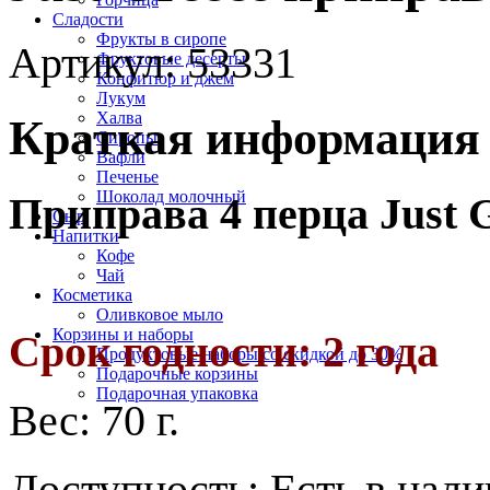
Cладости
Фрукты в сиропе
Артикул:
53331
Фруктовые десерты
Конфитюр и джем
Лукум
Халва
Краткая информация
Сиропы
Вафли
Печенье
Шоколад молочный
Приправа 4 перца Just 
Сыр
Напитки
Кофе
Чай
Косметика
Оливковое мыло
Корзины и наборы
Срок годности: 2 года
Продуктовые наборы со скидкой до 30%
Подарочные корзины
Подарочная упаковка
Вес:
70 г.
Доступность:
Есть в нал