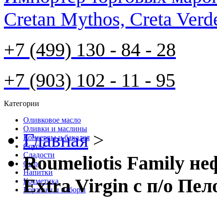
Cretan Mythos, Creta Verd
+7 (499) 130 - 84 - 28
+7 (903) 102 - 11 - 95
Категории
Оливковое масло
Оливки и маслины
Главная
>
Консервы и бакалея
Соусы
Cладости
Roumeliotis Family н
Сыр
Напитки
Extra Virgin с п/о Пе
Косметика
Корзины и наборы