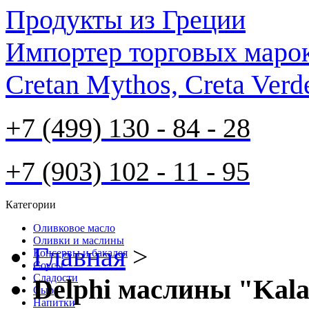
Продукты из Греции
Импортер торговых марок S
Cretan Mythos, Creta Verd
+7 (499) 130 - 84 - 28
+7 (903) 102 - 11 - 95
Категории
Оливковое масло
Оливки и маслины
Главная
>
Консервы и бакалея
Соусы
Cладости
Delphi маслины "Kal
Сыр
Напитки