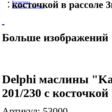
косточкой в рассоле 3
Косметика
Корзины и наборы
Больше изображений
Delphi маслины "
201/230 c косточкой
Артикул:
53000