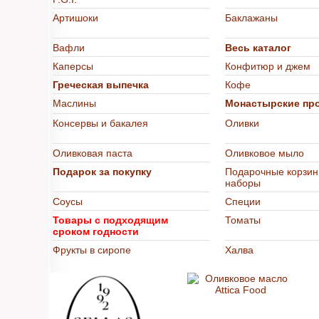
Артишоки
Баклажаны
Вафли
Весь каталог
Каперсы
Конфитюр и джем
Греческая выпечка
Кофе
Маслины
Монастырские пр
Консервы и бакалея
Оливки
Оливковая паста
Оливковое мыло
Подарок за покупку
Подарочные корзин
наборы
Соусы
Специи
Товары с подходящим
Томаты
сроком годности
Фрукты в сиропе
Халва