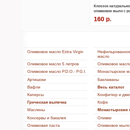
Knossos натурально
оливковое мыло с ро
160 р.
Весь каталог
Оливковое масло Extra Virgin
Нефильрованное
масло
Оливковое масло 5 литров
Оливковое масло
Оливковое масло P.D.O.- P.G.I.
Монастырское м
Артишоки
Баклажаны
Вафли
Весь каталог
Каперсы
Конфитюр и дже
Греческая выпечка
Кофе
Маслины
Монастырские 
Консервы и бакалея
Оливки
Оливковая паста
Оливковое мыло