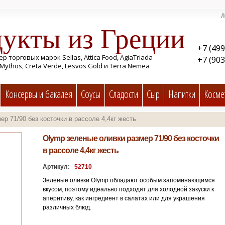
Л
укты из Греции
+7 (499
р торговых марок Sellas, Attica Food, AgiaTriada
+7 (903
Mythos, Creta Verde, Lesvos Gold и Terra Nemea
Консервы и бакалея
Соусы
Cладости
Сыр
Напитки
Косме
р 71/90 без косточки в рассоле 4,4кг жесть
Olymp зеленые оливки размер 71/90 без косточки
в рассоле 4,4кг жесть
Артикул:
52710
Зеленые оливки Olymp обладают особым запоминающимся
вкусом, поэтому идеально подходят для холодной закуски к
аперитиву, как ингредиент в салатах или для украшения
различных блюд.