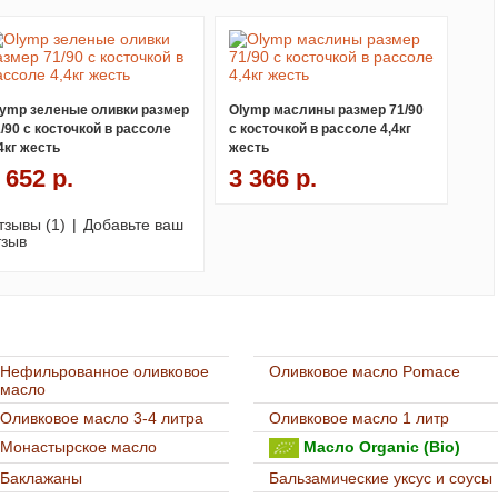
lymp зеленые оливки размер
Olymp маслины размер 71/90
/90 с косточкой в рассоле
с косточкой в рассоле 4,4кг
4кг жесть
жесть
 652 р.
3 366 р.
тзывы (1)
|
Добавьте ваш
тзыв
Нефильрованное оливковое
Оливковое масло Pomace
масло
Оливковое масло 3-4 литра
Оливковое масло 1 литр
Монастырское масло
Масло Organic (Bio)
Баклажаны
Бальзамические уксус и соусы