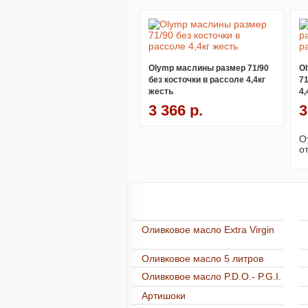
Olymp маслины размер 71/90
O
без косточки в рассоле 4,4кг
71
жесть
4,
3 366 р.
3
О
о
Весь каталог
Оливковое масло Extra Virgin
Оливковое масло 5 литров
Оливковое масло P.D.O.- P.G.I.
Артишоки