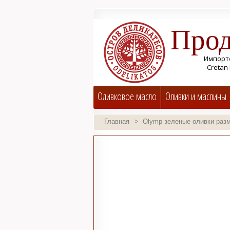
Прод
Импорте
Cretan 
Оливковое масло
Оливки и маслины
Главная
>
Olymp зеленые оливки разме