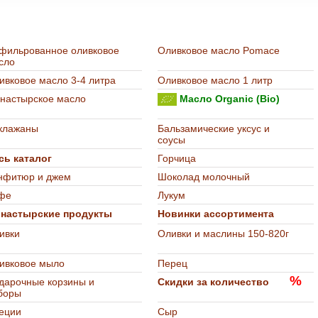
т-магазине "Остров Деликатесов"
фильрованное оливковое
Оливковое масло Pomace
сло
ивковое масло 3-4 литра
Оливковое масло 1 литр
настырское масло
Масло Organic (Bio)
клажаны
Бальзамические уксус и
соусы
сь каталог
Горчица
нфитюр и джем
Шоколад молочный
фе
Лукум
настырские продукты
Новинки ассортимента
ивки
Оливки и маслины 150-820г
ивковое мыло
Перец
%
дарочные корзины и
Скидки за количество
боры
еции
Сыр