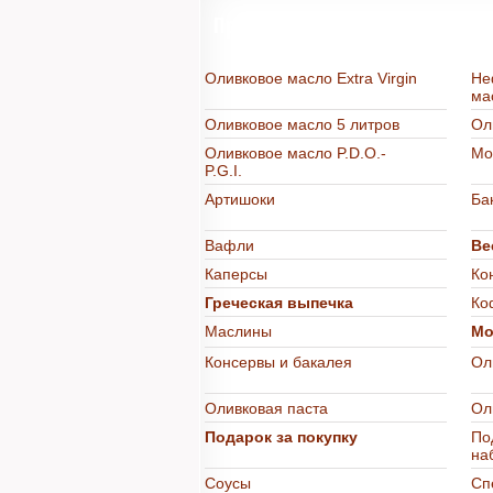
Продукты из Греции в интерне
Оливковое масло Extra Virgin
Не
ма
Оливковое масло 5 литров
Ол
Оливковое масло P.D.O.-
Мо
P.G.I.
Артишоки
Ба
Вафли
Ве
Каперсы
Ко
Греческая выпечка
Ко
Маслины
Мо
Консервы и бакалея
Ол
Оливковая паста
Ол
Подарок за покупку
По
на
Соусы
Сп