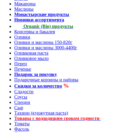
Макароны
Маслины
Монастырские продукты
Новинки ассортимента
Organic (Bio) продукты
Консервы и бакалея
Оливки
Оливки и маслины 150-820г
Оливки и маслины 3000-4400г
Оливковая паста
Оливковое мыло
Перец
Печенье
Подарок за покупку
Подарочные корзины и наборы
%
Скидки за количество
Сладости
Соусы
Специи
Сыр
Тахини (кунжутная паста)
Товары с подходящим сроком годности
Томаты
Фасоль