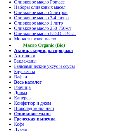
Оливковое масло Pomace
Наборы оливковых масел
Оливковое масло 5 литров
Оливковое масло 3-4 литра
Оливковое масло 1 литр
Оливковое масло 250-750мл
Оливковое масло P.D.O.- P.G.I.
Монастырское масло
Масло Organic (Bio)
Акции, скидки, распродажа
Артишоки
Баклажаны
Бальзамические уксус и соусы
Брускетты
Вафли
Весь каталог
Горчица
Долма
Каперсы
Конфитюр и джем
Шоколад молочный
Оливковое мыло
Греческая выпечка
Кофе
Лукум