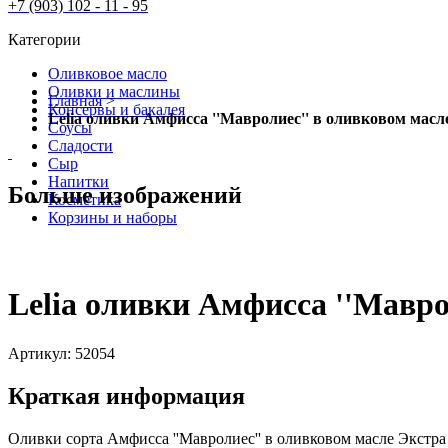
+7 (903) 102 - 11 - 95
Категории
Оливковое масло
Оливки и маслины
Главная
>
Консервы и бакалея
Lelia оливки Амфисса ''Мавролиес'' в оливковом масле
Соусы
Cладости
Сыр
Напитки
Больше изображений
Косметика
Корзины и наборы
Lelia оливки Амфисса ''Мавро
Артикул:
52054
Краткая информация
Оливки сорта Aмфисса ''Мавролиес'' в оливковом масле Экстра