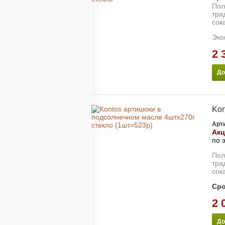
Баклажаны
Пол
Брускетты
тра
Греческая выпечка
сок
Долма
Каперсы
Эко
Макароны
Перец
2 
Специи
Тахини
До
Томаты
Фасоль
Соусы
Бальзамический уксус и соус
Кетчуп
Kon
Томатная паста и соусы
Соус Песто
Арт
Горчица
Акц
Cладости
по 
Фрукты в сиропе
Фруктовые десерты
Пол
Конфитюр и джем
тра
Лукум
сок
Халва
Сиропы
Сро
Вафли
2 
Печенье
Шоколад молочный
Сыр
До