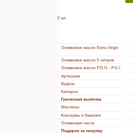
Напитки
Кофе
Чай
Косметика
2 шт.
Оливковое мыло
Корзины и наборы
Продуктовые наборы со скидкой до 30%
Весь каталог
Подарочные корзины
Подарочная упаковка
Оливковое масло Extra Virgin
Оливковое масло 5 литров
Оливковое масло P.D.O.- P.G.I.
Артишоки
Вафли
Каперсы
Греческая выпечка
Маслины
Консервы и бакалея
Оливковая паста
Подарок за покупку