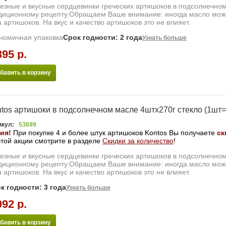
езные и вкусные сердцевинки греческих артишоков в подсолнечно
диционному рецепту.Обращаем Ваше внимание: иногда масло може
а артишоков. На вкус и качество артишоков это не влияет.
номичная упаковка
Срок годности: 2 года
Узнать больше
395 р.
бавить в корзину
tos артишоки в подсолнечном масле 4штх270г стекло (1шт
икул:
53699
ия!
При покупке 4 и более штук артишоков
Kontos
Вы получаете
ск
этой акции смотрите в разделе
Скидки за количество
!
езные и вкусные сердцевинки греческих артишоков в подсолнечно
диционному рецепту.Обращаем Ваше внимание: иногда масло може
а артишоков. На вкус и качество артишоков это не влияет.
к годности: 3 года
Узнать больше
092 р.
бавить в корзину