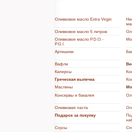
Продукты из Греции в интерне
Оливковое масло Extra Virgin
Не
ма
Оливковое масло 5 литров
Ол
Оливковое масло P.D.O.-
Мо
P.G.I.
Артишоки
Ба
Вафли
Ве
Каперсы
Ко
Греческая выпечка
Ко
Маслины
Мо
Консервы и бакалея
Ол
Оливковая паста
Ол
Подарок за покупку
По
на
Соусы
Сп