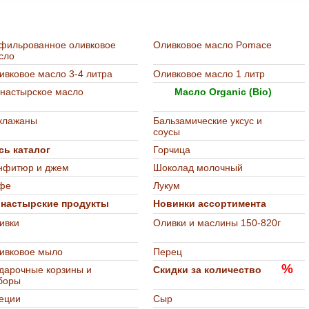
т-магазине "Остров Деликатесов"
фильрованное оливковое
Оливковое масло Pomace
сло
ивковое масло 3-4 литра
Оливковое масло 1 литр
настырское масло
Масло Organic (Bio)
клажаны
Бальзамические уксус и
соусы
сь каталог
Горчица
нфитюр и джем
Шоколад молочный
фе
Лукум
настырские продукты
Новинки ассортимента
ивки
Оливки и маслины 150-820г
ивковое мыло
Перец
%
дарочные корзины и
Скидки за количество
боры
еции
Сыр