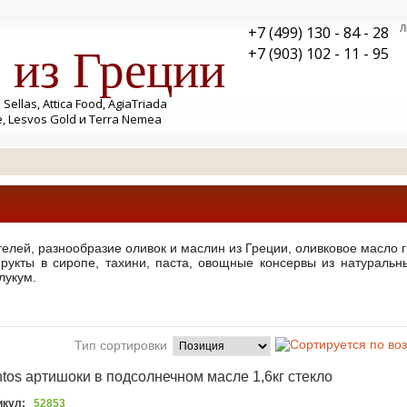
+7 (499) 130 - 84 - 28
Л
 из Греции
+7 (903) 102 - 11 - 95
llas, Attica Food, AgiaTriada
e, Lesvos Gold и Terra Nemea
телей, разнообразие оливок и маслин из Греции, оливковое масло г
рукты в сиропе, тахини, паста, овощные консервы из натуральны
лукум.
ции
Тип сортировки
tos артишоки в подсолнечном масле 1,6кг стекло
икул:
52853