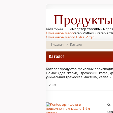
Продукты
Импортер торговых марок Se
Категории
Cretan Mythos, Creta Verd
Оливковое масло
Оливковое масло Extra Virgin
Оливковое масло Pomace
Главная
>
Каталог
Наборы оливковых масел со скидкой
Оливковое масло 250-750мл
Оливковое масло 1 литр
Каталог
Оливковое масло 3-4 литра
Оливковое масло 5 литров
Нефильтрованное оливковое масло
Каталог продуктов греческих производи
Оливковое масло Organic Bio
Помас (для жарки), греческий кофе, ф
Оливковое масло P.D.O.-P.G.I.
уникальная греческая мастика, халва и 
Монастырское оливковое масло из Гре
Оливки и маслины
2 шт.
Оливки
Маслины
Оливки и маслины 150-820г
Оливки и маслины 3000-4400г
Оливковая паста
Kon
Консервы и бакалея
Артишоки
Арт