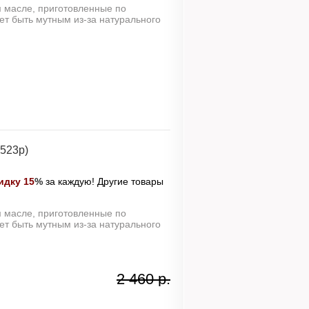
м масле, приготовленные по
т быть мутным из-за натурального
=523р)
идку 15
%
за каждую! Другие товары
м масле, приготовленные по
т быть мутным из-за натурального
2 460 р.