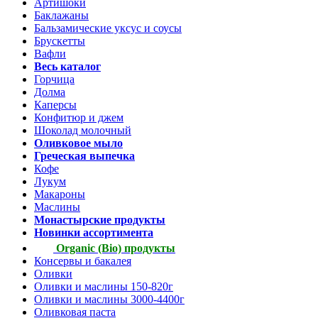
Артишоки
Баклажаны
Бальзамические уксус и соусы
Брускетты
Вафли
Весь каталог
Горчица
Долма
Каперсы
Конфитюр и джем
Шоколад молочный
Оливковое мыло
Греческая выпечка
Кофе
Лукум
Макароны
Маслины
Монастырские продукты
Новинки ассортимента
Organic (Bio) продукты
Консервы и бакалея
Оливки
Оливки и маслины 150-820г
Оливки и маслины 3000-4400г
Оливковая паста