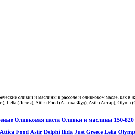
ческие оливки и маслины в рассоле и оливковом масле, как в же
, Lelia (Лелия), Attica Food (Аттика Фуд), Astir (Астир), Olymp 
еные
Оливковая паста
Оливки и маслины 150-820 
Attica Food
Astir
Delphi
Ilida
Just Greece
Lelia
Olym