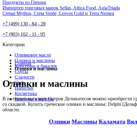
Продукты из Греции
Импортер торговых марок Sellas, Attica Food, AgiaTriada
Cretan Mythos, Creta Verde, Lesvos Gold и Terra Nemea
+7 (499) 130 - 84 - 28
+7 (903) 102 - 11 - 95
Категории
Оливковое масло
Оливки и маслины
Главная
>
Консервы и бакалея
Оливки и маслины
Соусы
Cладости
Оливки и маслины
Сыр
Напитки
Косметика
В интернет-магазине Остров Деликатесов можно приобрести гре
Корзины и наборы
со скидкой. Купить греческие оливки и маслины: Delphi (Дельфи)
области.
Оливки
Маслины
Каламата
Вял