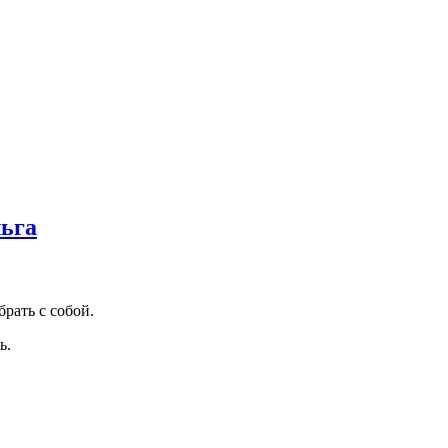
льга
рать с собой.
ь.