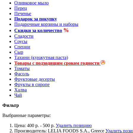
Оливковое мыло
Перец
Печенье
Подарок за покупку
Подарочные корзины и наборы
%
Скидки за количество
Сладости
Соусы
Специи
Сыр
Тахини (кунжутная паста)
Товары с подходящим сроком годности
Томаты
Фасоль
Фруктовые десерты
Фрукты в сиропе
Халва
Чай
Фильтр
Выбранные параметры:
Цена:
400 р. - 500 р.
Удалить позицию
Производитель:
LELIA FOODS S.A., Greece
Удалить поз