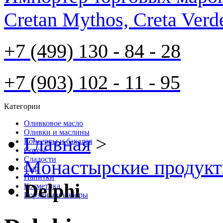
Cretan Mythos, Creta Verd
+7 (499) 130 - 84 - 28
+7 (903) 102 - 11 - 95
Категории
Оливковое масло
Оливки и маслины
Главная
>
Консервы и бакалея
Соусы
Cладости
Монастырские продук
Сыр
Напитки
Delphi
Косметика
Корзины и наборы