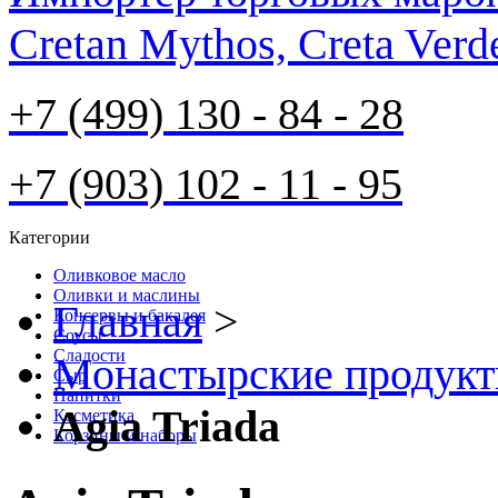
Cretan Mythos, Creta Verd
+7 (499) 130 - 84 - 28
+7 (903) 102 - 11 - 95
Категории
Оливковое масло
Оливки и маслины
Главная
>
Консервы и бакалея
Соусы
Cладости
Монастырские продук
Сыр
Напитки
Agia Triada
Косметика
Корзины и наборы